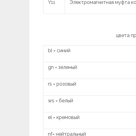
Y11
Электромагнитная муфта к
цвета п
bl = синий
gn = зеленый
rs = розовый
ws = белый
el = кремовый
nf= нейтральный