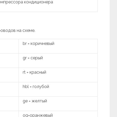
омпрессора кондиционера
роводов на схеме.
br = коричневый
gr = серый
rt = красный
hbl = голубой
ge = желтый
og=оранжевый