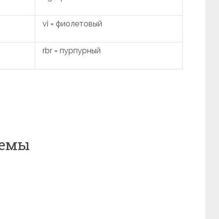
vi = фиолетовый
rbr = пурпурный
хемы