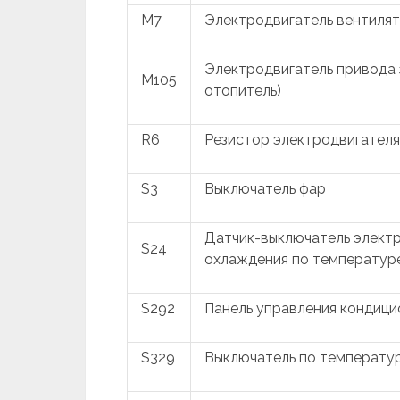
M7
Электродвигатель вентиля
Электродвигатель привода 
M105
отопитель)
R6
Резистор электродвигателя
S3
Выключатель фар
Датчик-выключатель элект
S24
охлаждения по температу
S292
Панель управления кондиц
S329
Выключатель по температу