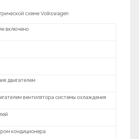
трической схеме Volkswagen
ие включено
ния двигателем
вигателем вентилятора системы охлаждения
лей
ором кондиционера