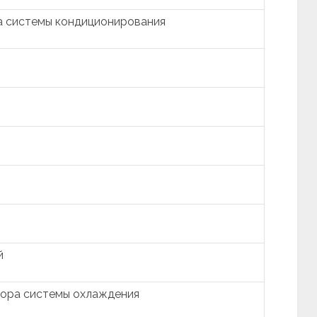
а системы кондиционирования
й
тора системы охлаждения