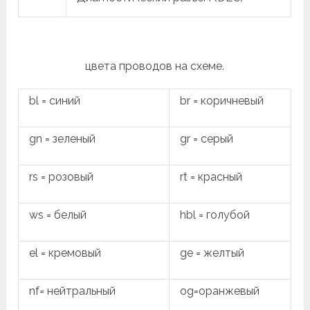
цвета проводов на схеме.
bl = синий
br = коричневый
gn = зеленый
gr = серый
rs = розовый
rt = красный
ws = белый
hbl = голубой
el = кремовый
ge = желтый
nf= нейтральный
og=оранжевый