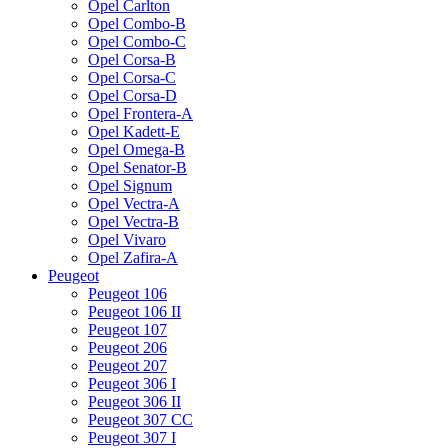
Opel Carlton
Opel Combo-B
Opel Combo-C
Opel Corsa-B
Opel Corsa-C
Opel Corsa-D
Opel Frontera-A
Opel Kadett-E
Opel Omega-B
Opel Senator-B
Opel Signum
Opel Vectra-A
Opel Vectra-B
Opel Vivaro
Opel Zafira-A
Peugeot
Peugeot 106
Peugeot 106 II
Peugeot 107
Peugeot 206
Peugeot 207
Peugeot 306 I
Peugeot 306 II
Peugeot 307 CC
Peugeot 307 I