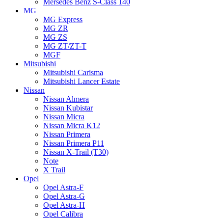
Mersedes Benz S-Class 140
MG
MG Express
MG ZR
MG ZS
MG ZT/ZT-T
MGF
Mitsubishi
Mitsubishi Carisma
Mitsubishi Lancer Estate
Nissan
Nissan Almera
Nissan Kubistar
Nissan Micra
Nissan Micra K12
Nissan Primera
Nissan Primera P11
Nissan X-Trail (T30)
Note
X Trail
Opel
Opel Astra-F
Opel Astra-G
Opel Astra-H
Opel Calibra