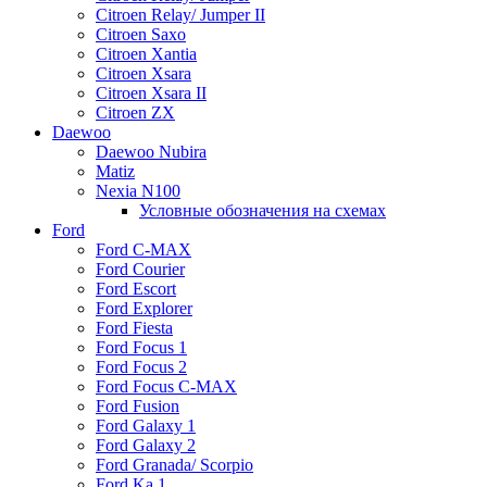
Citroen Relay/ Jumper II
Citroen Saxo
Citroen Xantia
Citroen Xsara
Citroen Xsara II
Citroen ZX
Daewoo
Daewoo Nubira
Matiz
Nexia N100
Условные обозначения на схемах
Ford
Ford C-MAX
Ford Courier
Ford Escort
Ford Explorer
Ford Fiesta
Ford Focus 1
Ford Focus 2
Ford Focus C-MAX
Ford Fusion
Ford Galaxy 1
Ford Galaxy 2
Ford Granada/ Scorpio
Ford Ka 1