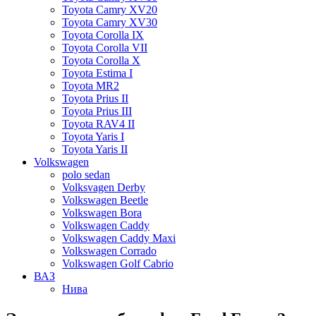
Toyota Camry XV20
Toyota Camry XV30
Toyota Corolla IX
Toyota Corolla VII
Toyota Corolla X
Toyota Estima I
Toyota MR2
Toyota Prius II
Toyota Prius III
Toyota RAV4 II
Toyota Yaris I
Toyota Yaris II
Volkswagen
polo sedan
Volksvagen Derby
Volkswagen Beetle
Volkswagen Bora
Volkswagen Caddy
Volkswagen Caddy Maxi
Volkswagen Corrado
Volkswagen Golf Cabrio
ВАЗ
Нива