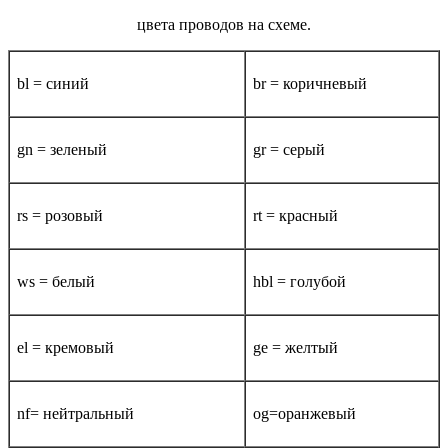
цвета проводов на схеме.
bl = синий
br = коричневый
gn = зеленый
gr = серый
rs = розовый
rt = красный
ws = белый
hbl = голубой
el = кремовый
ge = желтый
nf= нейтральный
og=оранжевый