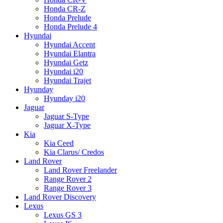
Honda CR-Z
Honda Prelude
Honda Prelude 4
Hyundai
Hyundai Accent
Hyundai Elantra
Hyundai Getz
Hyundai i20
Hyundai Trajet
Hyunday
Hyunday i20
Jaguar
Jaguar S-Type
Jaguar X-Type
Kia
Kia Ceed
Kia Clarus/ Credos
Land Rover
Land Rover Freelander
Range Rover 2
Range Rover 3
Land Rover Discovery
Lexus
Lexus GS 3