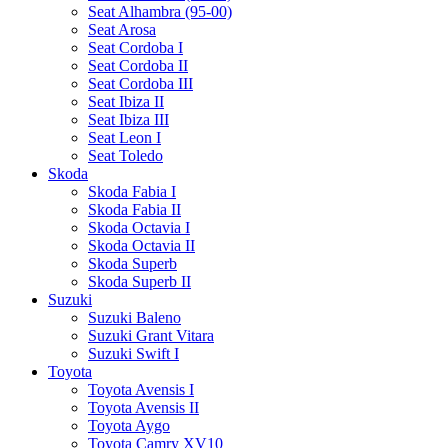
Seat Alhambra (95-00)
Seat Arosa
Seat Cordoba I
Seat Cordoba II
Seat Cordoba III
Seat Ibiza II
Seat Ibiza III
Seat Leon I
Seat Toledo
Skoda
Skoda Fabia I
Skoda Fabia II
Skoda Octavia I
Skoda Octavia II
Skoda Superb
Skoda Superb II
Suzuki
Suzuki Baleno
Suzuki Grant Vitara
Suzuki Swift I
Toyota
Toyota Avensis I
Toyota Avensis II
Toyota Aygo
Toyota Camry XV10