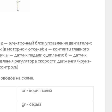
 2 — элек­тронный блок управления двигателем;
 (в моторном отсеке); 4 — контакты главного
м; 5 — датчик педали сцеп­ления; 6 — датчик
авления регулятора скорости движения (круиз-
контроль)
роводов на схеме.
br = коричневый
gr = серый