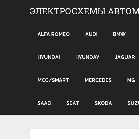
Skip
ЭЛЕКТРОСХЕМЫ АВТО
to
content
ALFA ROMEO
AUDI
BMW
HYUNDAI
HYUNDAY
JAGUAR
MCC/SMART
MERCEDES
MG
SAAB
SEAT
SKODA
SUZ