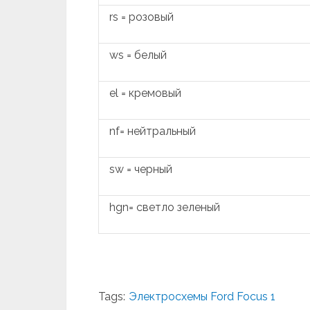
rs = розовый
ws = белый
el = кремовый
nf= нейтральный
sw = черный
hgn= светло зеленый
Tags:
Электросхемы Ford Focus 1