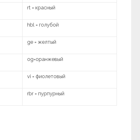
rt = красный
hbl = голубой
ge = желтый
og=оранжевый
vi = фиолетовый
rbr = пурпурный