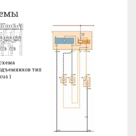
хемы
схема
одъемников тип
cus 1