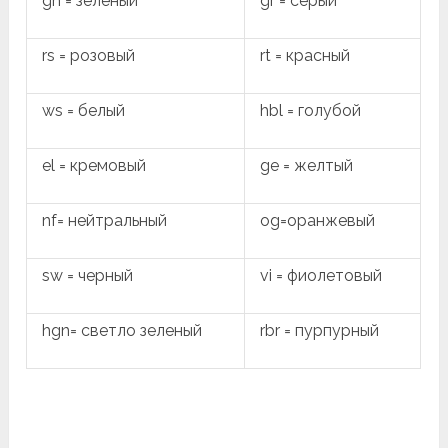
gn = зеленый
gr = серый
rs = розовый
rt = красный
ws = белый
hbl = голубой
el = кремовый
ge = желтый
nf= нейтральный
og=оранжевый
sw = черный
vi = фиолетовый
hgn= светло зеленый
rbr = пурпурный