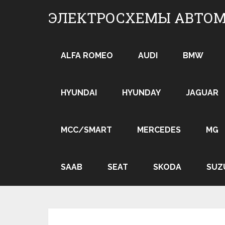
Skip
ЭЛЕКТРОСХЕМЫ АВТО
to
content
ALFA ROMEO
AUDI
BMW
HYUNDAI
HYUNDAY
JAGUAR
MCC/SMART
MERCEDES
MG
SAAB
SEAT
SKODA
SUZ