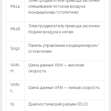
Электродвигатель привода заслонки
M114
смешивания потоков воздуха
(кондиционер/отопитель)
Электродвигатель привода заслонки
M126
подачи воздуха к ногам
Панель управления кондиционером/
S292
отопителем
VAN-
Шина данных VAN — высокая
H
скорость
VAN-
Шина данных VAN — низкая скорость
L
X1
Диагностический разъем (DLC)