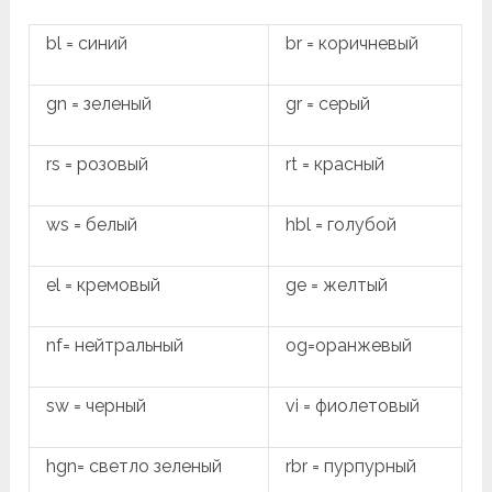
bl = синий
br = коричневый
gn = зеленый
gr = серый
rs = розовый
rt = красный
ws = белый
hbl = голубой
el = кремовый
ge = желтый
nf= нейтральный
og=оранжевый
sw = черный
vi = фиолетовый
hgn= светло зеленый
rbr = пурпурный