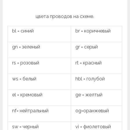
цвета проводов на схеме.
bl = синий
br = коричневый
gn = зеленый
gr = серый
rs = розовый
rt = красный
ws = белый
hbl = голубой
el = кремовый
ge = желтый
nf= нейтральный
og=оранжевый
sw = черный
vi = фиолетовый