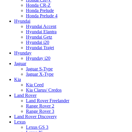
Honda CR-Z
Honda Prelude
Honda Prelude 4
Hyundai
Hyundai Accent
Hyundai Elantra
Hyundai Getz
Hyundai i20
Hyundai Trajet
Hyunday
Hyunday i20
Jaguar
Jaguar S-Type
Jaguar X-Type
Kia
Kia Ceed
Kia Clarus/ Credos
Land Rover
Land Rover Freelander
Range Rover 2
Range Rover 3
Land Rover Discovery
Lexus
Lexus GS 3