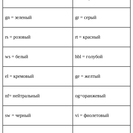
gn = зеленый
gr = серый
rs = розовый
rt = красный
ws = белый
hbl = голубой
el = кремовый
ge = желтый
nf= нейтральный
og=оранжевый
sw = черный
vi = фиолетовый