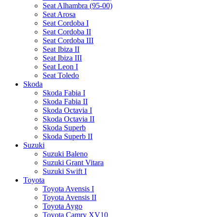
Seat Alhambra (95-00)
Seat Arosa
Seat Cordoba I
Seat Cordoba II
Seat Cordoba III
Seat Ibiza II
Seat Ibiza III
Seat Leon I
Seat Toledo
Skoda
Skoda Fabia I
Skoda Fabia II
Skoda Octavia I
Skoda Octavia II
Skoda Superb
Skoda Superb II
Suzuki
Suzuki Baleno
Suzuki Grant Vitara
Suzuki Swift I
Toyota
Toyota Avensis I
Toyota Avensis II
Toyota Aygo
Toyota Camry XV10