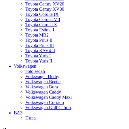
Toyota Camry XV20
Toyota Camry XV30
Toyota Corolla IX
Toyota Corolla VII
Toyota Corolla X
Toyota Estima I
Toyota MR2
Toyota Prius II
Toyota Prius III
Toyota RAV4 II
Toyota Yaris I
Toyota Yaris II
Volkswagen
polo sedan
Volksvagen Derby
Volkswagen Beetle
Volkswagen Bora
Volkswagen Caddy
Volkswagen Caddy Maxi
Volkswagen Corrado
Volkswagen Golf Cabrio
ВАЗ
Нива