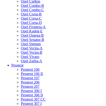
Opel Carlton
Opel Combo-B
Opel Combo-C
Opel Corsa-B
Opel Corsa-C
Opel Corsa-D
Opel Frontera-A
Opel Kadett-E
Opel Omega-B
Opel Senator-B
Opel Signum
Opel Vectra-A
Opel Vectra-B
Opel Vivaro
Opel Zafira-A
Peugeot
Peugeot 106
Peugeot 106 II
Peugeot 107
Peugeot 206
Peugeot 207
Peugeot 306 I
Peugeot 306 II
Peugeot 307 CC
Peugeot 307 I