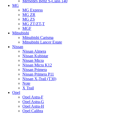
Mersedes Benz S-Class 140
MG
MG Express
MG ZR
MG ZS
MG ZT/ZT-T
MGF
Mitsubishi
Mitsubishi Carisma
Mitsubishi Lancer Estate
Nissan
Nissan Almera
Nissan Kubistar
Nissan Micra
Nissan Micra K12
Nissan Primera
Nissan Primera P11
Nissan X-Trail (T30)
Note
X Trail
Opel
Opel Astra-F
Opel Astra-G
Opel Astra-H
Opel Calibra