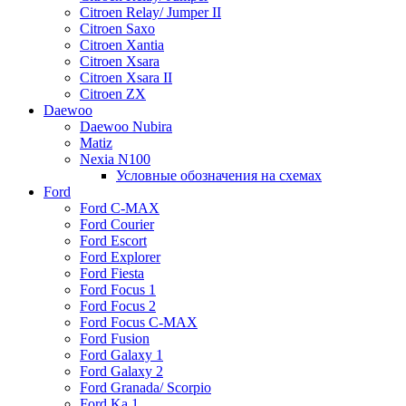
Citroen Relay/ Jumper II
Citroen Saxo
Citroen Xantia
Citroen Xsara
Citroen Xsara II
Citroen ZX
Daewoo
Daewoo Nubira
Matiz
Nexia N100
Условные обозначения на схемах
Ford
Ford C-MAX
Ford Courier
Ford Escort
Ford Explorer
Ford Fiesta
Ford Focus 1
Ford Focus 2
Ford Focus C-MAX
Ford Fusion
Ford Galaxy 1
Ford Galaxy 2
Ford Granada/ Scorpio
Ford Ka 1