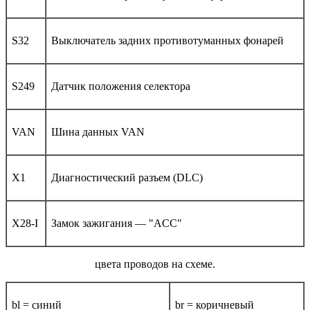
S32
Выключатель задних противотуманных фонарей
S249
Датчик положения селектора
VAN
Шина данных VAN
X1
Диагностический разъем (DLC)
X28-I
Замок зажигания — "ACC"
цвета проводов на схеме.
bl = синий
br = коричневый