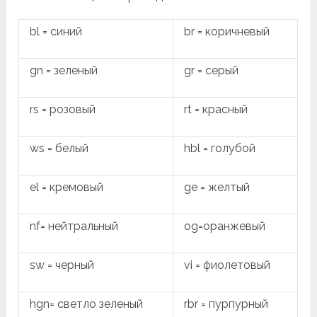
bl = синий
br = коричневый
gn = зеленый
gr = серый
rs = розовый
rt = красный
ws = белый
hbl = голубой
el = кремовый
ge = желтый
nf= нейтральный
og=оранжевый
sw = черный
vi = фиолетовый
hgn= светло зеленый
rbr = пурпурный