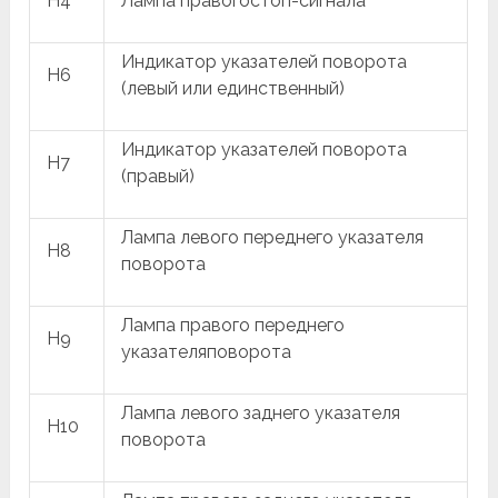
H4
Лампа правогостоп-сигнала
Индикатор указателей поворота
H6
(левый или единственный)
Индикатор указателей поворота
H7
(правый)
Лампа левого переднего указателя
H8
поворота
Лампа правого переднего
H9
указателяповорота
Лампа левого заднего указателя
H10
поворота