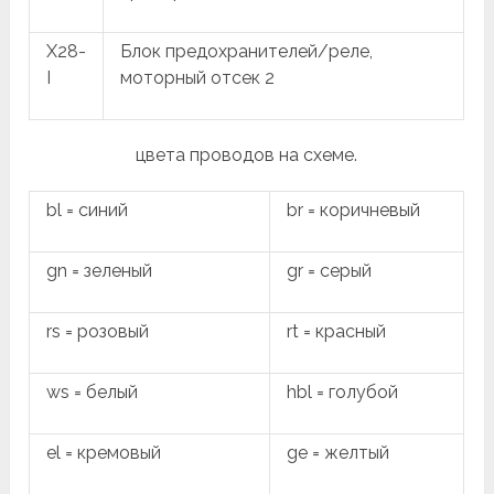
X28-
Блок предохранителей/реле,
I
моторный отсек 2
цвета проводов на схеме.
bl = синий
br = коричневый
gn = зеленый
gr = серый
rs = розовый
rt = красный
ws = белый
hbl = голубой
el = кремовый
ge = желтый