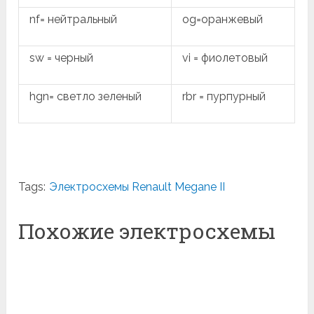
nf= нейтральный
og=оранжевый
sw = черный
vi = фиолетовый
hgn= светло зеленый
rbr = пурпурный
Tags:
Электросхемы Renault Megane II
Похожие электросхемы