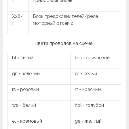
II
приборнаяпанель
X28-
Блок предохранителей/реле,
III
моторный отсек 2
цвета проводов на схеме.
bl = синий
br = коричневый
gn = зеленый
gr = серый
rs = розовый
rt = красный
ws = белый
hbl = голубой
el = кремовый
ge = желтый