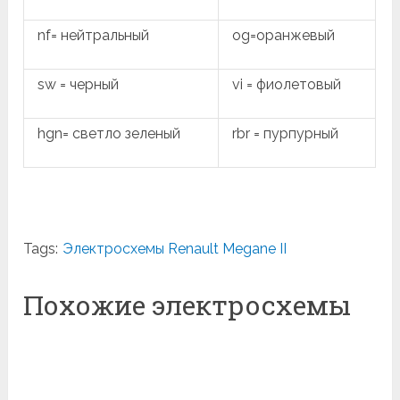
nf= нейтральный
og=оранжевый
sw = черный
vi = фиолетовый
hgn= светло зеленый
rbr = пурпурный
Tags:
Электросхемы Renault Megane II
Похожие электросхемы