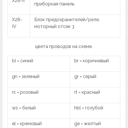
X28-II
приборная панель
X28-
Блок предохранителей/реле,
IV
моторный отсек 3
цвета проводов на схеме.
bl = синий
br = коричневый
gn = зеленый
gr = серый
rs = розовый
rt = красный
ws = белый
hbl = голубой
el = кремовый
ge = желтый