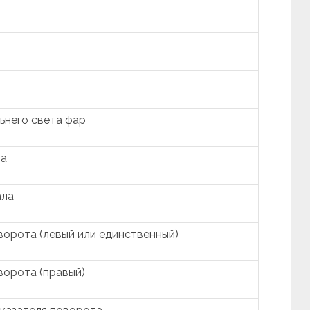
ьнего света фар
ла
ала
ворота (левый или единственный)
ворота (правый)