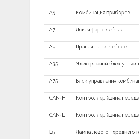
A5
Комбинация приборов
A7
Левая фара в сборе
A9
Правая фара в сборе
A35
Электронный блок управл
A75
Блок управления комбина
CAN-H
Контроллер (шина переда
CAN-L
Контроллер (шина передач
E5
Лампа левого переднего 