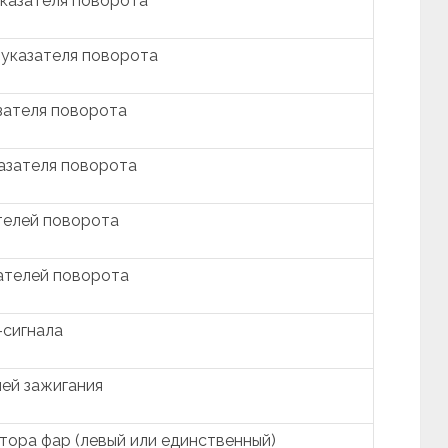
указателя поворота
 указателя поворота
зателя поворота
казателя поворота
телей поворота
ателей поворота
-сигнала
пей зажигания
тора фар (левый или единственный)