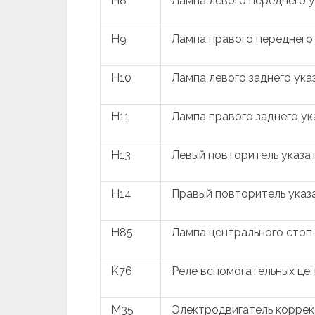
H8
Лампа левого переднего 
H9
Лампа правого переднего
H10
Лампа левого заднего ука
H11
Лампа правого заднего у
H13
Левый повторитель указа
H14
Правый повторитель указ
H85
Лампа центрального стоп
K76
Реле вспомогательных це
M35
Электродвигатель коррек