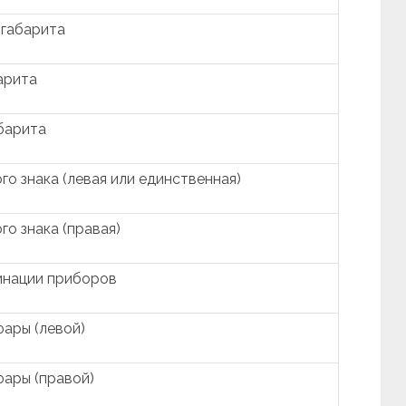
 габарита
арита
барита
о знака (левая или единственная)
о знака (правая)
инации приборов
ары (левой)
ары (правой)