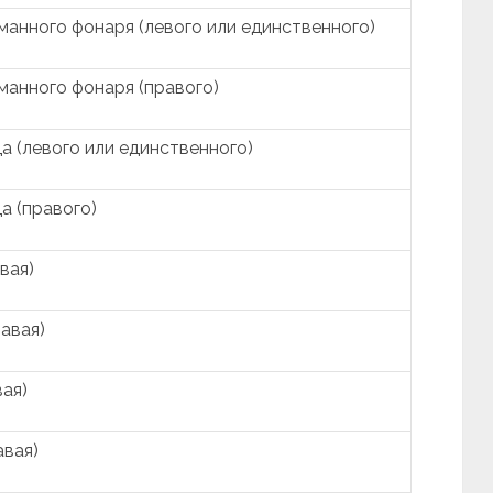
манного фонаря (левого или единственного)
манного фонаря (правого)
а (левого или единственного)
а (правого)
вая)
авая)
вая)
авая)