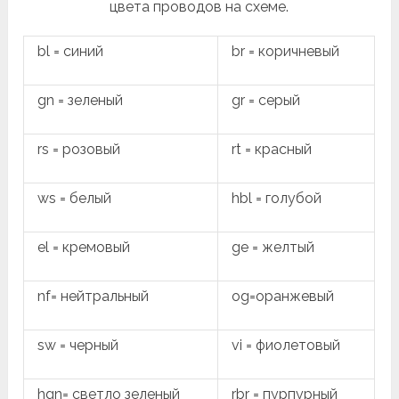
цвета проводов на схеме.
bl = синий
br = коричневый
gn = зеленый
gr = серый
rs = розовый
rt = красный
ws = белый
hbl = голубой
el = кремовый
ge = желтый
nf= нейтральный
og=оранжевый
sw = черный
vi = фиолетовый
hgn= светло зеленый
rbr = пурпурный