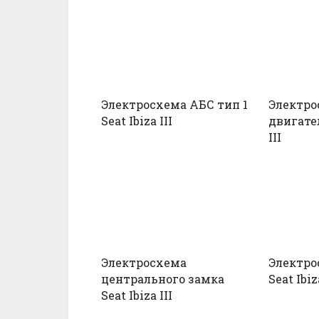
Электросхема АБС тип 1
Электро
Seat Ibiza III
двигател
III
Электросхема
Электро
центрального замка
Seat Ibiz
Seat Ibiza III