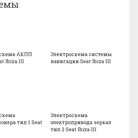
хемы
осхема АКПП
Электросхема системы
t Ibiza III
навигации Seat Ibiza III
схема
Электросхема
онера тип 1 Seat
электропривода зеркал
тип 2 Seat Ibiza III