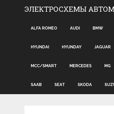
Skip
ЭЛЕКТРОСХЕМЫ АВТО
to
content
ALFA ROMEO
AUDI
BMW
HYUNDAI
HYUNDAY
JAGUAR
MCC/SMART
MERCEDES
MG
SAAB
SEAT
SKODA
SUZ