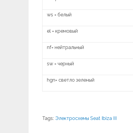
ws = белый
el = кремовый
nf= нейтральный
sw = черный
hgn= светло зеленый
Tags:
Электросхемы Seat Ibiza III