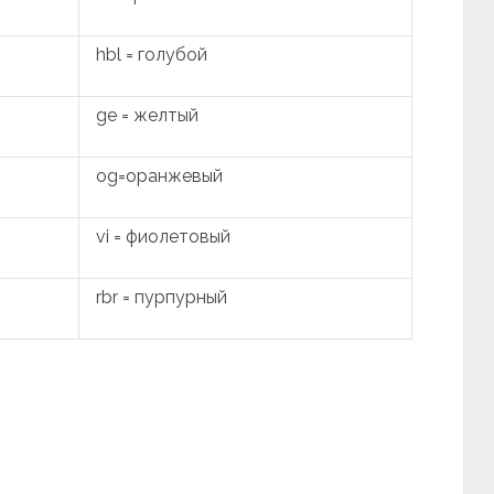
hbl = голубой
ge = желтый
og=оранжевый
vi = фиолетовый
rbr = пурпурный