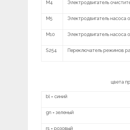
M4
Электродвигатель очистите
M5
Электродвигатель насоса о
M10
Электродвигатель насоса о
S254
Переключатель режимов ра
цвета п
bl = синий
gn = зеленый
rs = розовый