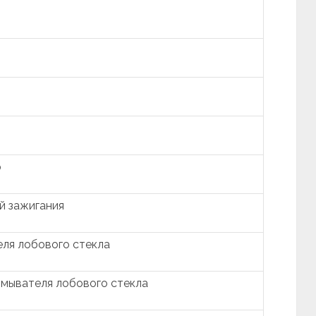
р
й зажигания
еля лобового стекла
омывателя лобового стекла