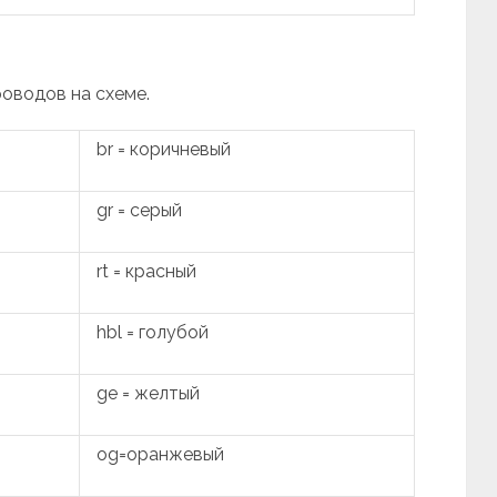
роводов на схеме.
br = коричневый
gr = серый
rt = красный
hbl = голубой
ge = желтый
og=оранжевый