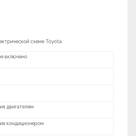
лектрической схеме Toyota
ие включено
ия двигателем
ния кондиционером