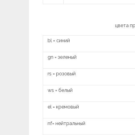
цвета п
bl = синий
gn = зеленый
rs = розовый
ws = белый
el = кремовый
nf= нейтральный