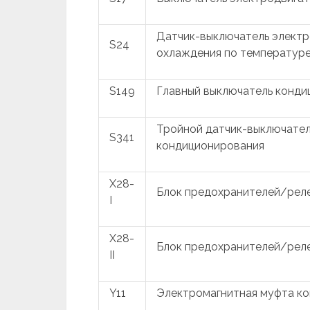
Датчик-выключатель электр
S24
охлаждения по температур
S149
Главный выключатель конди
Тройной датчик-выключател
S341
кондиционирования
X28-
Блок предохранителей/реле
I
X28-
Блок предохранителей/реле
II
Y11
Электромагнитная муфта к