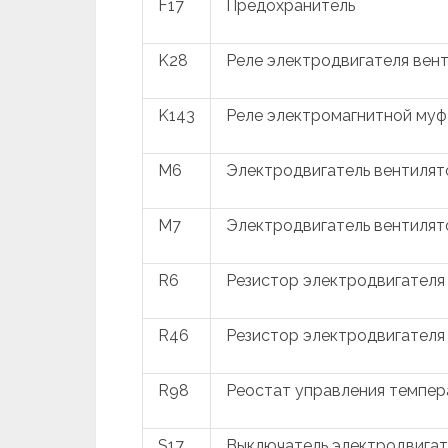
F17
Предохранитель
K28
Реле электродвигателя вен
K143
Реле электромагнитной му
M6
Электродвигатель вентилят
M7
Электродвигатель вентиля
R6
Резистор электродвигателя
R46
Резистор электродвигателя
R98
Реостат управления темпер
S17
Выключатель электродвигат