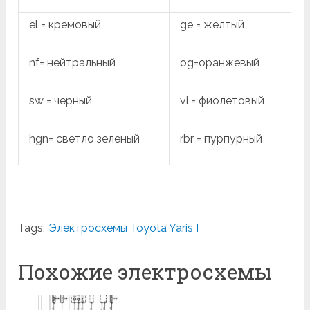
el = кремовый
ge = желтый
nf= нейтральный
og=оранжевый
sw = черный
vi = фиолетовый
hgn= светло зеленый
rbr = пурпурный
Tags:
Электросхемы Toyota Yaris I
Похожие электросхемы