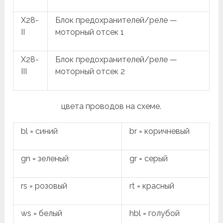
X28-
Блок предохранителей/реле —
II
моторный отсек 1
X28-
Блок предохранителей/реле —
III
моторный отсек 2
цвета проводов на схеме.
bl = синий
br = коричневый
gn = зеленый
gr = серый
rs = розовый
rt = красный
ws = белый
hbl = голубой