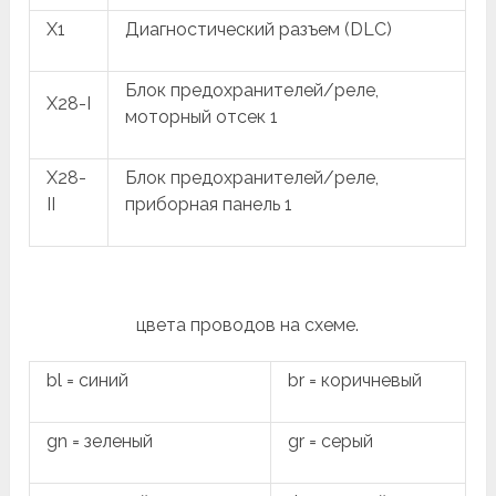
X1
Диагностический разъем (DLC)
Блок предохранителей/реле,
X28-I
моторный отсек 1
X28-
Блок предохранителей/реле,
II
приборная панель 1
цвета проводов на схеме.
bl = синий
br = коричневый
gn = зеленый
gr = серый