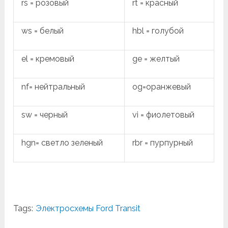
rs = розовый
rt = красный
ws = белый
hbl = голубой
el = кремовый
ge = желтый
nf= нейтральный
og=оранжевый
sw = черный
vi = фиолетовый
hgn= светло зеленый
rbr = пурпурный
Tags:
Электросхемы Ford Transit