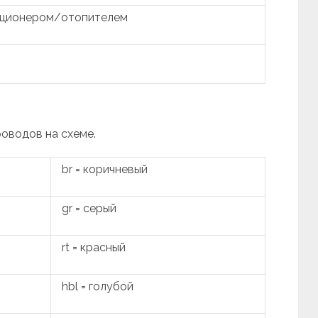
иционером/отопителем
роводов на схеме.
br = коричневый
gr = серый
rt = красный
hbl = голубой