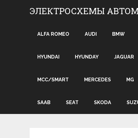
Skip
ЭЛЕКТРОСХЕМЫ АВТО
to
content
ALFA ROMEO
AUDI
BMW
HYUNDAI
HYUNDAY
JAGUAR
MCC/SMART
MERCEDES
MG
SAAB
SEAT
SKODA
SUZ