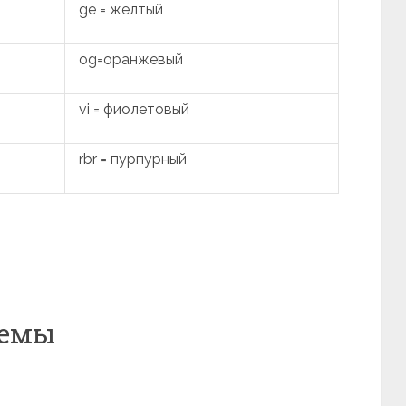
ge = желтый
og=оранжевый
vi = фиолетовый
rbr = пурпурный
хемы