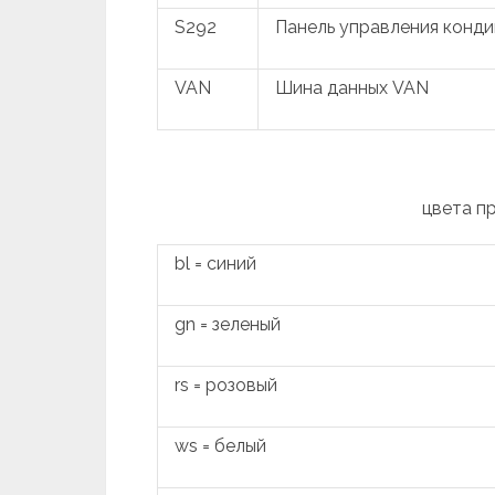
S292
Панель управления конд
VAN
Шина данных VAN
цвета п
bl = синий
gn = зеленый
rs = розовый
ws = белый