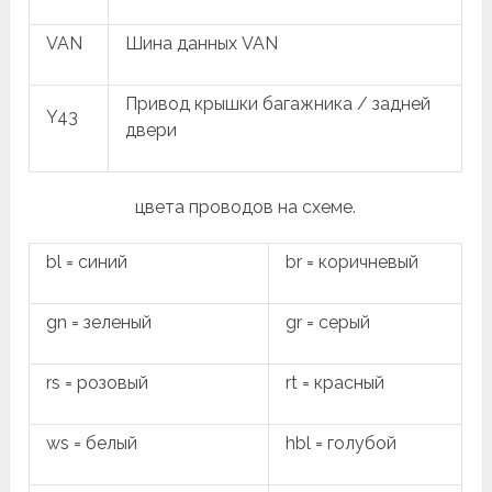
VAN
Шина данных VAN
Привод крышки багажника / задней
Y43
двери
цвета проводов на схеме.
bl = синий
br = коричневый
gn = зеленый
gr = серый
rs = розовый
rt = красный
ws = белый
hbl = голубой