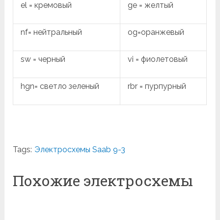
el = кремовый
ge = желтый
nf= нейтральный
og=оранжевый
sw = черный
vi = фиолетовый
hgn= светло зеленый
rbr = пурпурный
Tags:
Электросхемы Saab 9-3
Похожие электросхемы