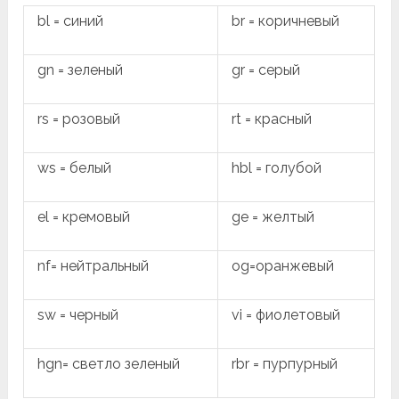
bl = синий
br = коричневый
gn = зеленый
gr = серый
rs = розовый
rt = красный
ws = белый
hbl = голубой
el = кремовый
ge = желтый
nf= нейтральный
og=оранжевый
sw = черный
vi = фиолетовый
hgn= светло зеленый
rbr = пурпурный