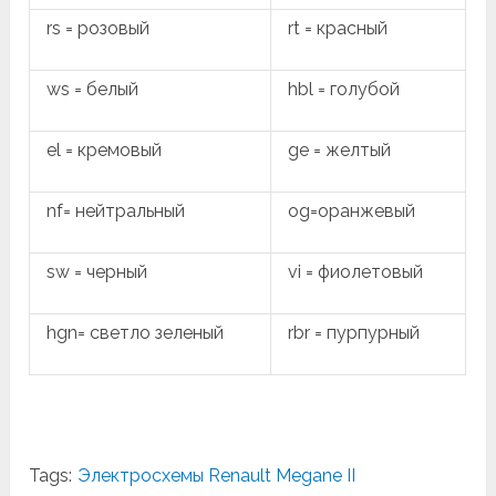
rs = розовый
rt = красный
ws = белый
hbl = голубой
el = кремовый
ge = желтый
nf= нейтральный
og=оранжевый
sw = черный
vi = фиолетовый
hgn= светло зеленый
rbr = пурпурный
Tags:
Электросхемы Renault Megane II