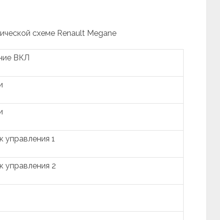
рической схеме Renault Megane
ние ВКЛ
и
и
 управления 1
к управления 2