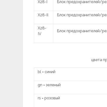
X28-I
Блок предохранителей/рел
X28-II
Блок предохранителей/рел
X28-
Блок предохранителей/рел
IV
цвета п
bl = синий
gn = зеленый
rs = розовый