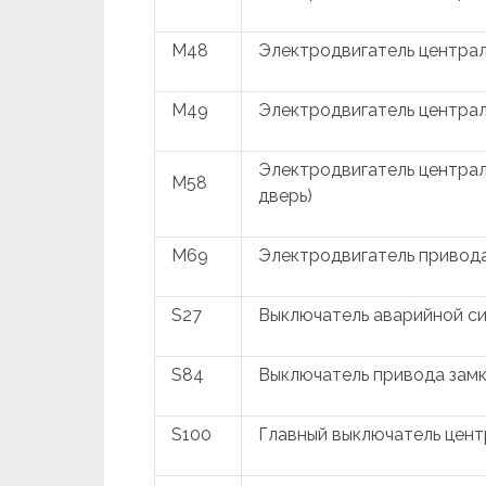
M48
Электродвигатель централ
M49
Электродвигатель централь
Электродвигатель централ
M58
дверь)
M69
Электродвигатель привода
S27
Выключатель аварийной си
S84
Выключатель привода замк
S100
Главный выключатель цент