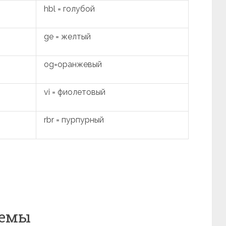
hbl = голубой
ge = желтый
og=оранжевый
vi = фиолетовый
rbr = пурпурный
хемы