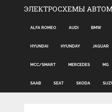
Skip
ЭЛЕКТРОСХЕМЫ АВТО
to
content
ALFA ROMEO
AUDI
BMW
HYUNDAI
HYUNDAY
JAGUAR
MCC/SMART
MERCEDES
MG
SAAB
SEAT
SKODA
SUZ