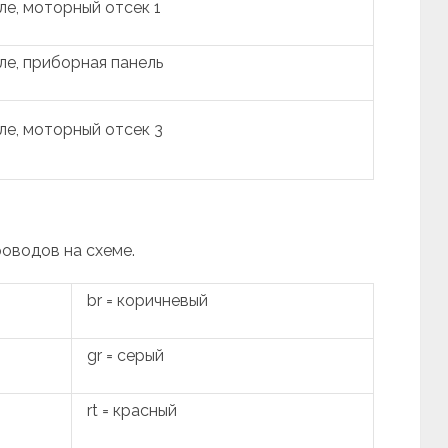
е, моторный отсек 1
е, приборная панель
е, моторный отсек 3
роводов на схеме.
br = коричневый
gr = серый
rt = красный