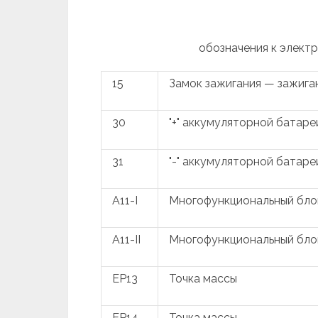
обозначения к элект
15
Замок зажигания — зажига
30
"+" аккумуляторной батаре
31
"-" аккумуляторной батаре
A11-I
Многофункциональный блок
A11-II
Многофункциональный бло
EP13
Точка массы
EP14
Точка массы