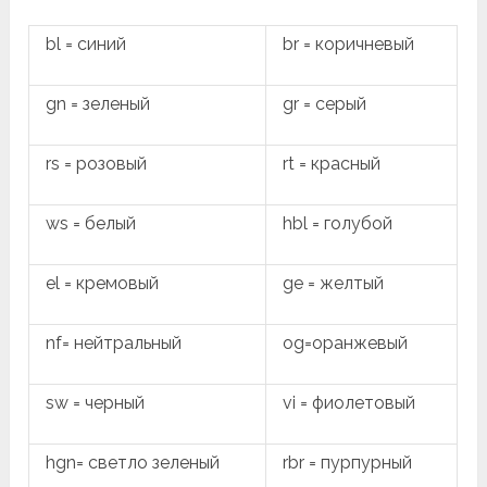
bl = синий
br = коричневый
gn = зеленый
gr = серый
rs = розовый
rt = красный
ws = белый
hbl = голубой
el = кремовый
ge = желтый
nf= нейтральный
og=оранжевый
sw = черный
vi = фиолетовый
hgn= светло зеленый
rbr = пурпурный