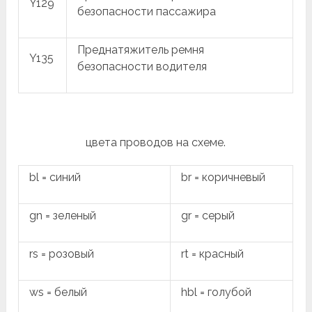
Y129
безопасности пассажира
Преднатяжитель ремня
Y135
безопасности водителя
цвета проводов на схеме.
bl = синий
br = коричневый
gn = зеленый
gr = серый
rs = розовый
rt = красный
ws = белый
hbl = голубой