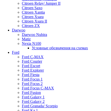
Citroen Relay/ Jumper II
Citroen Saxo
Citroen Xantia
Citroen Xsara
Citroen Xsara II
Citroen ZX
Daewoo
Daewoo Nubira
Matiz
Nexia N100
Условные обозначения на схемах
Ford
Ford C-MAX
Ford Courier
Ford Escort
Ford Explorer
Ford Fiesta
Ford Focus 1
Ford Focus 2
Ford Focus C-MAX
Ford Fusion
Ford Galaxy 1
Ford Galaxy 2
Ford Granada/ Scorpio
Ford Ka 1