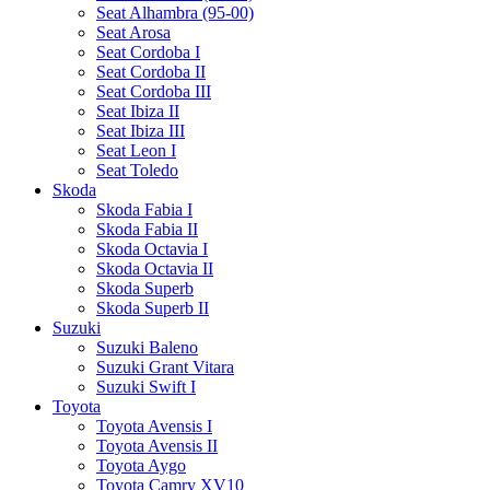
Seat Alhambra (95-00)
Seat Arosa
Seat Cordoba I
Seat Cordoba II
Seat Cordoba III
Seat Ibiza II
Seat Ibiza III
Seat Leon I
Seat Toledo
Skoda
Skoda Fabia I
Skoda Fabia II
Skoda Octavia I
Skoda Octavia II
Skoda Superb
Skoda Superb II
Suzuki
Suzuki Baleno
Suzuki Grant Vitara
Suzuki Swift I
Toyota
Toyota Avensis I
Toyota Avensis II
Toyota Aygo
Toyota Camry XV10