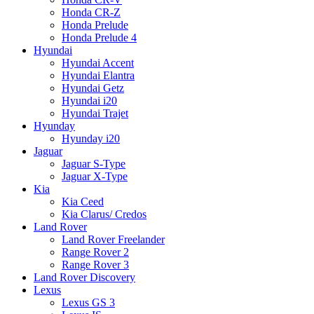
Honda CR-Z
Honda Prelude
Honda Prelude 4
Hyundai
Hyundai Accent
Hyundai Elantra
Hyundai Getz
Hyundai i20
Hyundai Trajet
Hyunday
Hyunday i20
Jaguar
Jaguar S-Type
Jaguar X-Type
Kia
Kia Ceed
Kia Clarus/ Credos
Land Rover
Land Rover Freelander
Range Rover 2
Range Rover 3
Land Rover Discovery
Lexus
Lexus GS 3