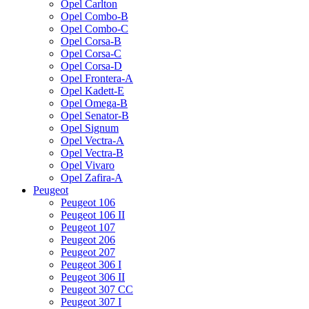
Opel Carlton
Opel Combo-B
Opel Combo-C
Opel Corsa-B
Opel Corsa-C
Opel Corsa-D
Opel Frontera-A
Opel Kadett-E
Opel Omega-B
Opel Senator-B
Opel Signum
Opel Vectra-A
Opel Vectra-B
Opel Vivaro
Opel Zafira-A
Peugeot
Peugeot 106
Peugeot 106 II
Peugeot 107
Peugeot 206
Peugeot 207
Peugeot 306 I
Peugeot 306 II
Peugeot 307 CC
Peugeot 307 I