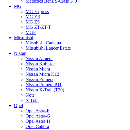
Mersedes Benz S-Class 140
MG
MG Express
MG ZR
MG ZS
MG ZT/ZT-T
MGF
Mitsubishi
Mitsubishi Carisma
Mitsubishi Lancer Estate
Nissan
Nissan Almera
Nissan Kubistar
Nissan Micra
Nissan Micra K12
Nissan Primera
Nissan Primera P11
Nissan X-Trail (T30)
Note
X Trail
Opel
Opel Astra-F
Opel Astra-G
Opel Astra-H
Opel Calibra