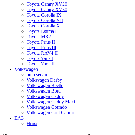
Toyota Camry XV20
Toyota Camry XV30
Toyota Corolla IX
Toyota Corolla VII
Toyota Corolla X
Toyota Estima I
Toyota MR2
Toyota Prius II
Toyota Prius III
Toyota RAV4 II
Toyota Yaris I
Toyota Yaris II
Volkswagen
polo sedan
Volksvagen Derby
Volkswagen Beetle
Volkswagen Bora
Volkswagen Caddy
Volkswagen Caddy Maxi
Volkswagen Corrado
Volkswagen Golf Cabrio
ВАЗ
Нива