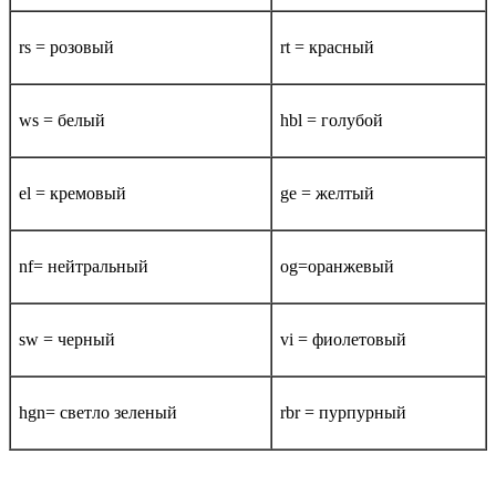
rs = розовый
rt = красный
ws = белый
hbl = голубой
el = кремовый
ge = желтый
nf= нейтральный
og=оранжевый
sw = черный
vi = фиолетовый
hgn= светло зеленый
rbr = пурпурный