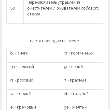
Переключатель управления
S8
очистителем / омывателем лобового
стекла
цвета проводов на схеме.
bl = синий
br = коричневый
gn = зеленый
gr = серый
rs = розовый
rt = красный
ws = белый
hbl = голубой
el = кремовый
ge = желтый