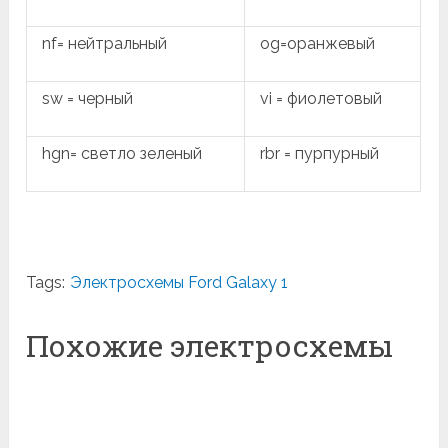
nf= нейтральный
og=оранжевый
sw = черный
vi = фиолетовый
hgn= светло зеленый
rbr = пурпурный
Tags:
Электросхемы Ford Galaxy 1
Похожие электросхемы