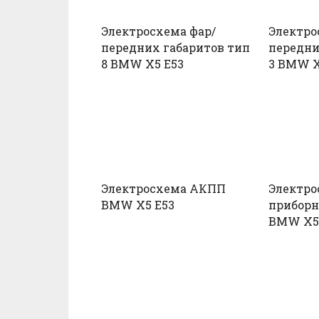
Электросхема фар/
Электро
передних габаритов тип
передни
8 BMW X5 E53
3 BMW X
Электросхема АКПП
Электро
BMW X5 E53
приборн
BMW X5