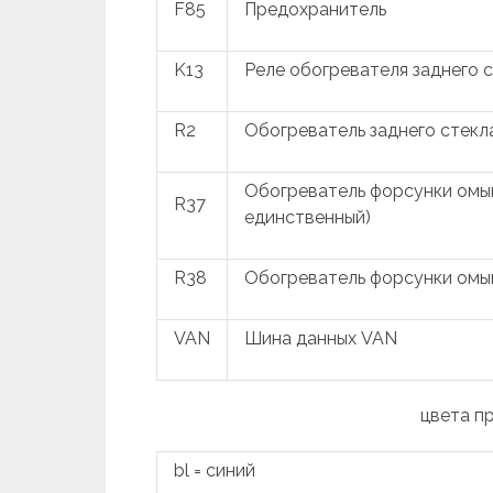
F85
Предохранитель
K13
Реле обогревателя заднего 
R2
Обогреватель заднего стекл
Обогреватель форсунки омыв
R37
единственный)
R38
Обогреватель форсунки омыв
VAN
Шина данных VAN
цвета п
bl = синий