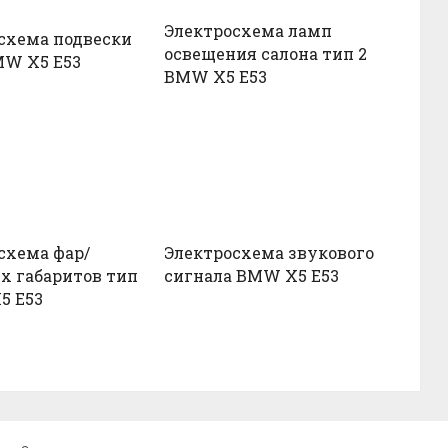
Электросхема ламп
схема подвески
освещения салона тип 2
MW X5 E53
BMW X5 E53
схема фар/
Электросхема звукового
х габаритов тип
сигнала BMW X5 E53
5 E53