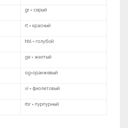
gr = серый
rt = красный
hbl = голубой
ge = желтый
og=оранжевый
vi = фиолетовый
rbr = пурпурный