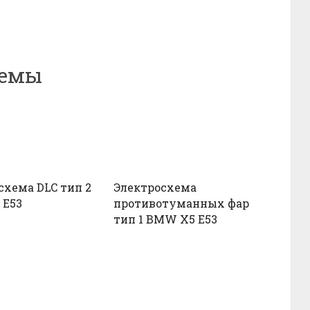
хемы
схема DLC тип 2
Электросхема
 E53
противотуманных фар
тип 1 BMW X5 E53