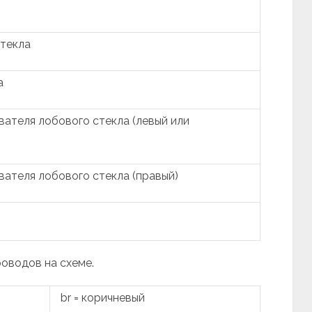
стекла
а
ателя лобового стекла (левый или
ателя лобового стекла (правый)
роводов на схеме.
br = коричневый