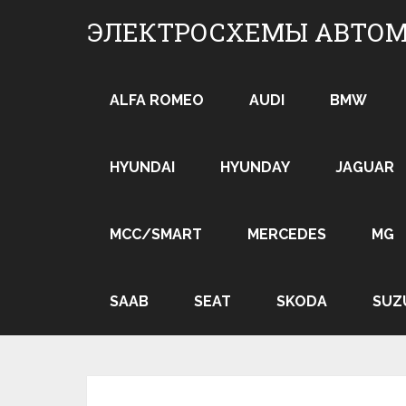
Skip
ЭЛЕКТРОСХЕМЫ АВТО
to
content
ALFA ROMEO
AUDI
BMW
HYUNDAI
HYUNDAY
JAGUAR
MCC/SMART
MERCEDES
MG
SAAB
SEAT
SKODA
SUZ