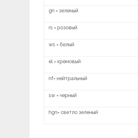
gn = зеленый
rs = розовый
ws = белый
el = кремовый
nf= нейтральный
sw = черный
hgn= светло зеленый