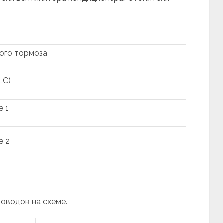
ого тормоза
LC)
е 1
е 2
роводов на схеме.