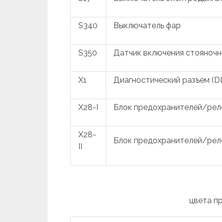
S340
Выключатель фар
S350
Датчик включения стояночн
X1
Диагностический разъем (D
X28-I
Блок предохранителей/рел
X28-
Блок предохранителей/рел
II
цвета п