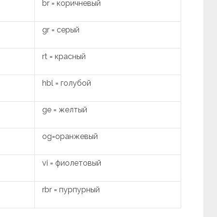
br = коричневый
gr = серый
rt = красный
hbl = голубой
ge = желтый
og=оранжевый
vi = фиолетовый
rbr = пурпурный