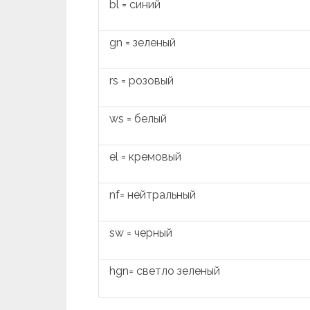
bl = синий
gn = зеленый
rs = розовый
ws = белый
el = кремовый
nf= нейтральный
sw = черный
hgn= светло зеленый