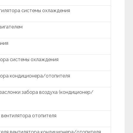
тилятора системы охлаждения
вигателем
ания
тора системы охлаждения
тора кондиционера/отопителя
заслонки забора воздуха (кондиционер/
 вентилятора отопителя
теля вентилятора кондиционера/отопителя