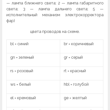
— лампа ближнего света; 2 — лампа габаритного
света; 3 — лампа дальнего света; 5 —
исполнительный механизм электрокорректора
фар)
цвета проводов на схеме.
bl = синий
br = коричневый
gn = зеленый
gr = серый
rs = розовый
rt = красный
ws = белый
hbl = голубой
el = кремовый
ge = желтый