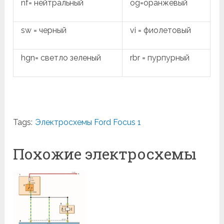
nf= нейтральный
og=оранжевый
sw = черный
vi = фиолетовый
hgn= светло зеленый
rbr = пурпурный
Tags:
Электросхемы Ford Focus 1
Похожие электросхемы