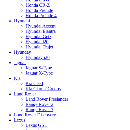
Honda CR-Z
Honda Prelude
Honda Prelude 4
Hyundai
Hyundai Accent
Hyundai Elantra
Hyundai Getz
Hyundai i20
Hyundai Trajet
Hyunday
Hyunday i20
Jaguar
Jaguar S-Type
Jaguar X-Type
Kia
Kia Ceed
Kia Clarus/ Credos
Land Rover
Land Rover Freelander
Range Rover 2
Range Rover 3
Land Rover Discovery
Lexus
Lexus GS 3