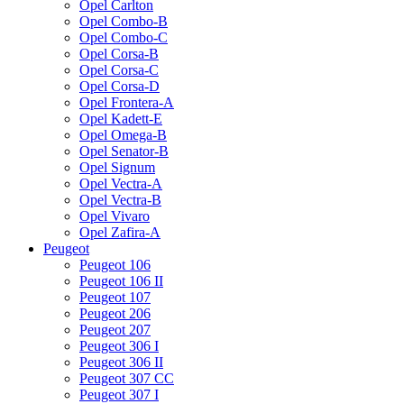
Opel Carlton
Opel Combo-B
Opel Combo-C
Opel Corsa-B
Opel Corsa-C
Opel Corsa-D
Opel Frontera-A
Opel Kadett-E
Opel Omega-B
Opel Senator-B
Opel Signum
Opel Vectra-A
Opel Vectra-B
Opel Vivaro
Opel Zafira-A
Peugeot
Peugeot 106
Peugeot 106 II
Peugeot 107
Peugeot 206
Peugeot 207
Peugeot 306 I
Peugeot 306 II
Peugeot 307 CC
Peugeot 307 I