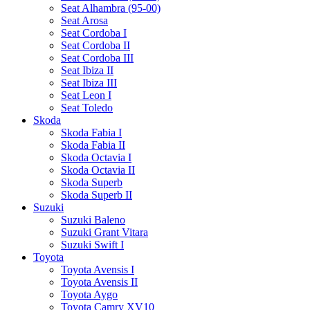
Seat Alhambra (95-00)
Seat Arosa
Seat Cordoba I
Seat Cordoba II
Seat Cordoba III
Seat Ibiza II
Seat Ibiza III
Seat Leon I
Seat Toledo
Skoda
Skoda Fabia I
Skoda Fabia II
Skoda Octavia I
Skoda Octavia II
Skoda Superb
Skoda Superb II
Suzuki
Suzuki Baleno
Suzuki Grant Vitara
Suzuki Swift I
Toyota
Toyota Avensis I
Toyota Avensis II
Toyota Aygo
Toyota Camry XV10