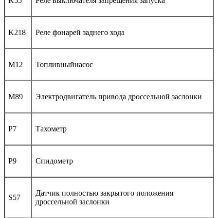
K55
Реле выключателя запрещения запуска
K218
Реле фонарей заднего хода
M12
Топливныйнасос
M89
Электродвигатель привода дроссельной заслонки
P7
Тахометр
P9
Спидометр
Датчик полностью закрытого положения
S57
дроссельной заслонки