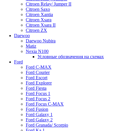
Citroen Relay/ Jumper II
Citroen Saxo
Citroen Xantia
Citroen Xsara
Citroen Xsara II
Citroen ZX
Daewoo
Daewoo Nubira
Matiz
Nexia N100
Условные обозначения на схемах
Ford
Ford C-MAX
Ford Courier
Ford Escort
Ford Explorer
Ford Fiesta
Ford Focus 1
Ford Focus 2
Ford Focus C-MAX
Ford Fusion
Ford Galaxy 1
Ford Galaxy 2
Ford Granada/ Scorpio
Ford Ka 1