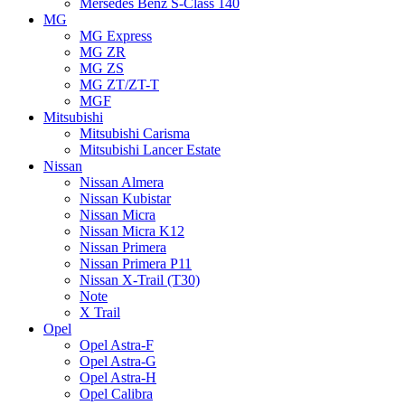
Mersedes Benz S-Class 140
MG
MG Express
MG ZR
MG ZS
MG ZT/ZT-T
MGF
Mitsubishi
Mitsubishi Carisma
Mitsubishi Lancer Estate
Nissan
Nissan Almera
Nissan Kubistar
Nissan Micra
Nissan Micra K12
Nissan Primera
Nissan Primera P11
Nissan X-Trail (T30)
Note
X Trail
Opel
Opel Astra-F
Opel Astra-G
Opel Astra-H
Opel Calibra