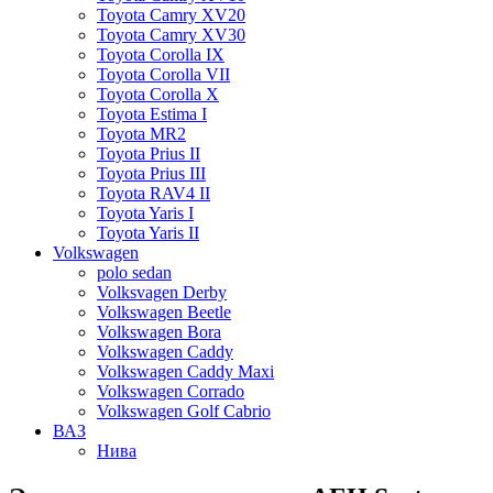
Toyota Camry XV20
Toyota Camry XV30
Toyota Corolla IX
Toyota Corolla VII
Toyota Corolla X
Toyota Estima I
Toyota MR2
Toyota Prius II
Toyota Prius III
Toyota RAV4 II
Toyota Yaris I
Toyota Yaris II
Volkswagen
polo sedan
Volksvagen Derby
Volkswagen Beetle
Volkswagen Bora
Volkswagen Caddy
Volkswagen Caddy Maxi
Volkswagen Corrado
Volkswagen Golf Cabrio
ВАЗ
Нива