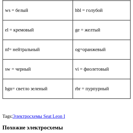
ws = белый
hbl = голубой
el = кремовый
ge = желтый
nf= нейтральный
og=оранжевый
sw = черный
vi = фиолетовый
hgn= светло зеленый
rbr = пурпурный
Tags:
Электросхемы Seat Leon I
Похожие электросхемы