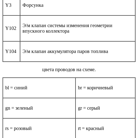
Y3
Форсунка
Э/м клапан системы изменения геометрии
Y102
впускного коллектора
Y104
Э/м клапан аккумулятора паров топлива
цвета проводов на схеме.
bl = синий
br = коричневый
gn = зеленый
gr = серый
rs = розовый
rt = красный