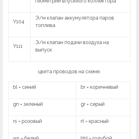
геометрии впускного коллектора
Э/м клапан аккумулятора паров
Y104
топлива
Э/м клапан подачи воздуха на
Y111
выпуск
цвета проводов на схеме.
bl = синий
br = коричневый
gn = зеленый
gr = серый
rs = розовый
rt = красный
ws = белый
hbl = голубой