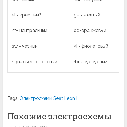
el = кремовый
ge = желтый
nf= нейтральный
og=оранжевый
sw = черный
vi = фиолетовый
hgn= светло зеленый
rbr = пурпурный
Tags:
Электросхемы Seat Leon I
Похожие электросхемы