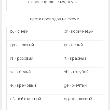
газораспределения, впуск
цвета проводов на схеме.
bl = синий
br = коричневый
gn = зеленый
gr = серый
rs = розовый
rt = красный
ws = белый
hbl = голубой
el = кремовый
ge = желтый
nf= нейтральный
og=оранжевый