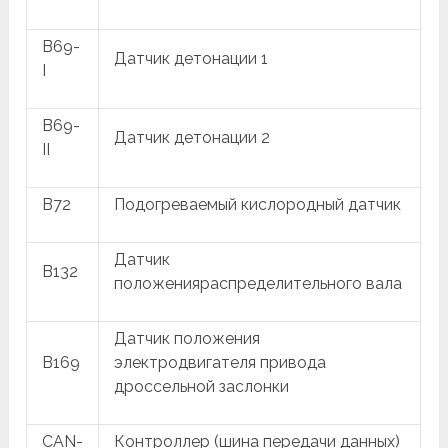
B69-
Датчик детонации 1
I
B69-
Датчик детонации 2
II
B72
Подогреваемый кислородный датчик
Датчик
B132
положенияраспределительного вала
Датчик положения
B169
электродвигателя привода
дроссельной заслонки
CAN-
Контроллер (шина передачи данных)