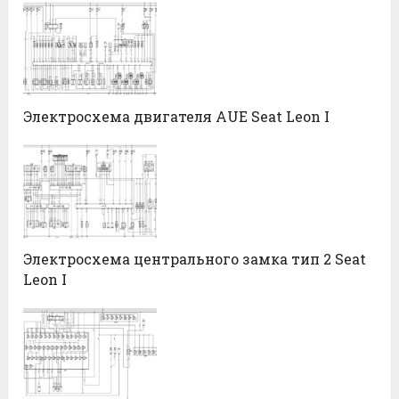
Электросхема двигателя AUE Seat Leon I
Электросхема центрального замка тип 2 Seat
Leon I