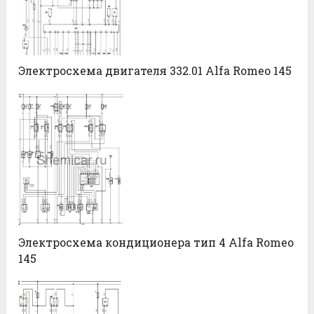
Электросхема двигателя 332.01 Alfa Romeo 145
Электросхема кондиционера тип 4 Alfa Romeo
145