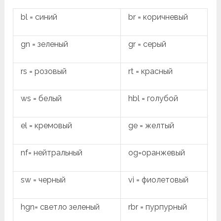
bl = синий
br = коричневый
gn = зеленый
gr = серый
rs = розовый
rt = красный
ws = белый
hbl = голубой
el = кремовый
ge = желтый
nf= нейтральный
og=оранжевый
sw = черный
vi = фиолетовый
hgn= светло зеленый
rbr = пурпурный