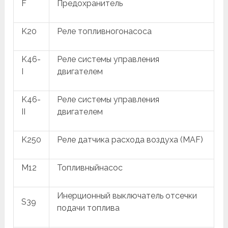
F
Предохранитель
K20
Реле топливногонасоса
K46-
Реле системы управления
I
двигателем
K46-
Реле системы управления
II
двигателем
K250
Реле датчика расхода воздуха (MAF)
M12
Топливныйнасос
Инерционный выключатель отсечки
S39
подачи топлива