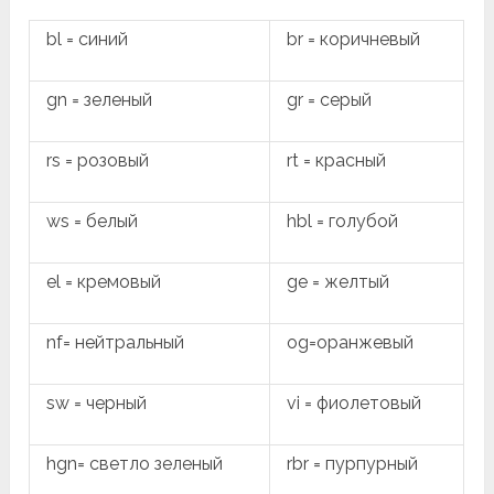
bl = синий
br = коричневый
gn = зеленый
gr = серый
rs = розовый
rt = красный
ws = белый
hbl = голубой
el = кремовый
ge = желтый
nf= нейтральный
og=оранжевый
sw = черный
vi = фиолетовый
hgn= светло зеленый
rbr = пурпурный