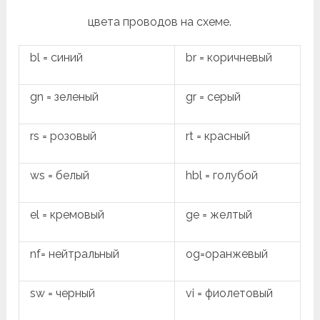
цвета проводов на схеме.
bl = синий
br = коричневый
gn = зеленый
gr = серый
rs = розовый
rt = красный
ws = белый
hbl = голубой
el = кремовый
ge = желтый
nf= нейтральный
og=оранжевый
sw = черный
vi = фиолетовый