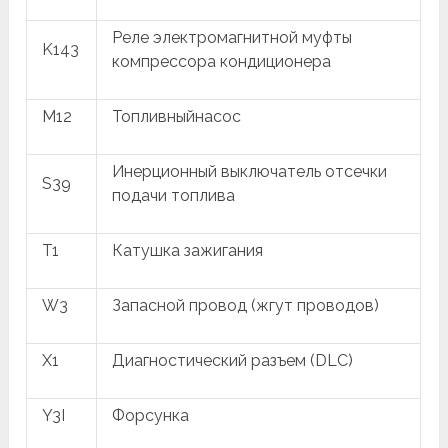
Реле электромагнитной муфты
K143
компрессора кондиционера
M12
Топливныйнасос
Инерционный выключатель отсечки
S39
подачи топлива
T1
Катушка зажигания
W3
Запасной провод (жгут проводов)
X1
Диагностический разъем (DLC)
Y3I
Форсунка