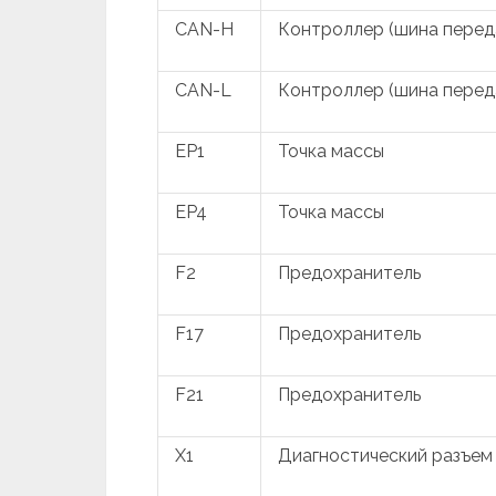
CAN-H
Контроллер (шина переда
CAN-L
Контроллер (шина переда
EP1
Точка массы
EP4
Точка массы
F2
Предохранитель
F17
Предохранитель
F21
Предохранитель
X1
Диагностический разъем