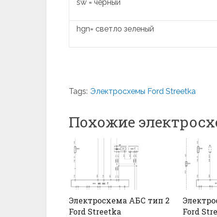
sw = черный
hgn= светло зеленый
Tags:
Электросхемы Ford Streetka
Похожие электрос
Электросхема АБС тип 2
Электро
Ford Streetka
Ford Str