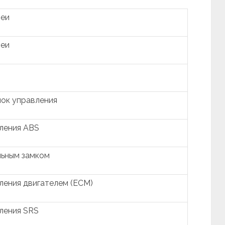
реи
реи
ок управления
ления ABS
льным замком
ления двигателем (ECM)
ления SRS