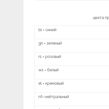
цвета п
bl = синий
gn = зеленый
rs = розовый
ws = белый
el = кремовый
nf= нейтральный