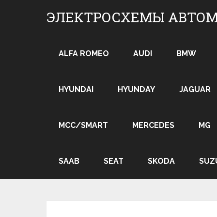
Skip
ЭЛЕКТРОСХЕМЫ АВТО
to
content
ALFA ROMEO
AUDI
BMW
HYUNDAI
HYUNDAY
JAGUAR
MCC/SMART
MERCEDES
MG
SAAB
SEAT
SKODA
SUZ