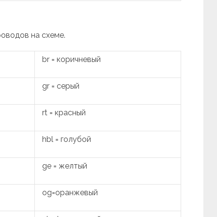
роводов на схеме.
br = коричневый
gr = серый
rt = красный
hbl = голубой
ge = желтый
og=оранжевый