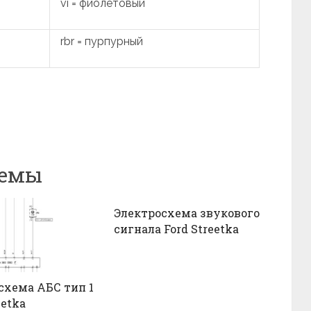
vi = фиолетовый
rbr = пурпурный
хемы
Электросхема звукового
сигнала Ford Streetka
схема АБС тип 1
eetka