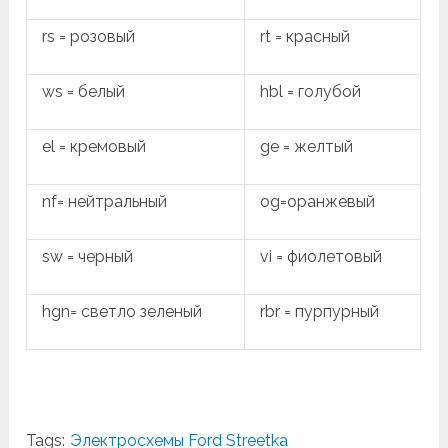
rs = розовый
rt = красный
ws = белый
hbl = голубой
el = кремовый
ge = желтый
nf= нейтральный
og=оранжевый
sw = черный
vi = фиолетовый
hgn= светло зеленый
rbr = пурпурный
Tags:
Электросхемы Ford Streetka