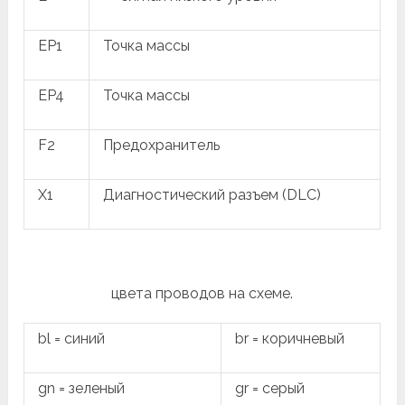
EP1
Точка массы
EP4
Точка массы
F2
Предохранитель
X1
Диагностический разъем (DLC)
цвета проводов на схеме.
bl = синий
br = коричневый
gn = зеленый
gr = серый