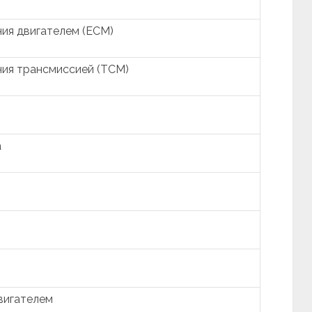
ия двигателем (ECM)
ния трансмиссией (TCM)
а
вигателем