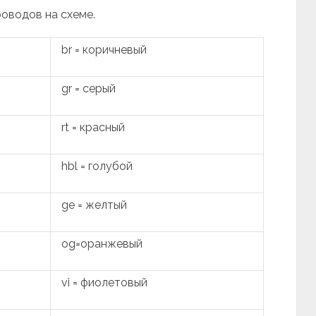
роводов на схеме.
br = коричневый
gr = серый
rt = красный
hbl = голубой
ge = желтый
og=оранжевый
vi = фиолетовый