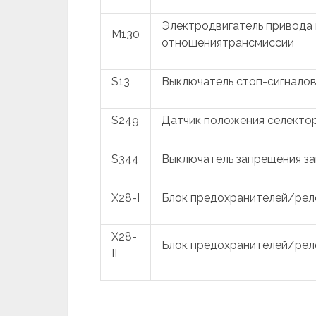
Электродвигатель привода 
M130
отношениятрансмиссии
S13
Выключатель стоп-сигналов
S249
Датчик положения селекто
S344
Выключатель запрещения за
X28-I
Блок предохранителей/рел
X28-
Блок предохранителей/рел
II