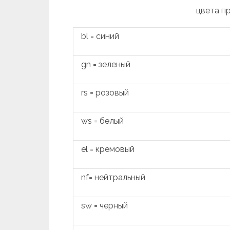
цвета п
bl = синий
gn = зеленый
rs = розовый
ws = белый
el = кремовый
nf= нейтральный
sw = черный