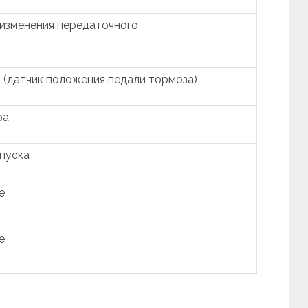
изменения передаточного
 (датчик положения педали тормоза)
ра
пуска
е
е