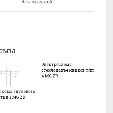
rbr = пурпурный
хемы
Электросхема
стеклоподъемников тип
4 MG ZR
схема звукового
 тип 1 MG ZR