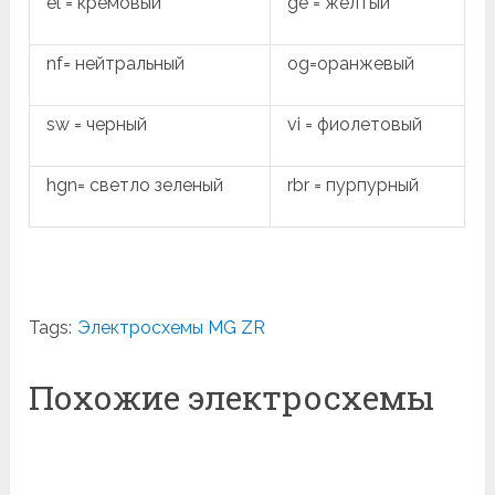
el = кремовый
ge = желтый
nf= нейтральный
og=оранжевый
sw = черный
vi = фиолетовый
hgn= светло зеленый
rbr = пурпурный
Tags:
Электросхемы MG ZR
Похожие электросхемы