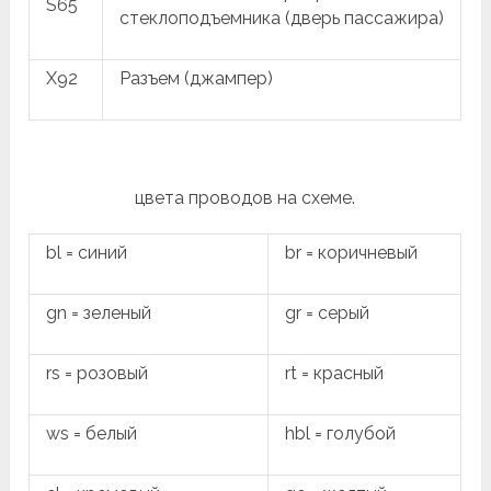
S65
стеклоподъемника (дверь пассажира)
X92
Разъем (джампер)
цвета проводов на схеме.
bl = синий
br = коричневый
gn = зеленый
gr = серый
rs = розовый
rt = красный
ws = белый
hbl = голубой