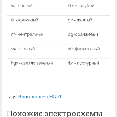
ws = белый
hbl = голубой
el = кремовый
ge = желтый
nf= нейтральный
og=оранжевый
sw = черный
vi = фиолетовый
hgn= светло зеленый
rbr = пурпурный
Tags:
Электросхемы MG ZR
Похожие электросхемы