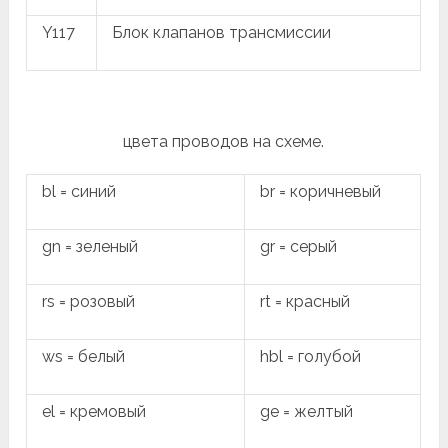
Y117
Блок клапанов трансмиссии
цвета проводов на схеме.
bl = синий
br = коричневый
gn = зеленый
gr = серый
rs = розовый
rt = красный
ws = белый
hbl = голубой
el = кремовый
ge = желтый