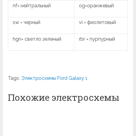
nf= нейтральный
og=оранжевый
sw = черный
vi = фиолетовый
hgn= светло зеленый
rbr = пурпурный
Tags:
Электросхемы Ford Galaxy 1
Похожие электросхемы