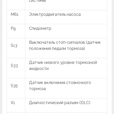
системы
M61
Электродвигатель насоса
P9
Спидометр
Выключатель стоп-сигналов (датчик
S13
положения педали тормоза)
Датчик низкого уровня тормозной
S33
жидкости
Датчик включения стояночного
S35
тормоза
X1
Диагностический разъем (DLC)