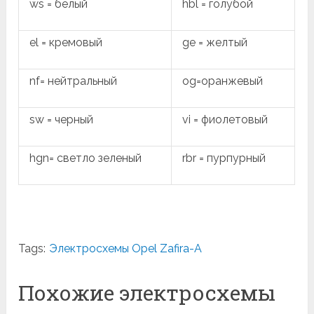
ws = белый
hbl = голубой
el = кремовый
ge = желтый
nf= нейтральный
og=оранжевый
sw = черный
vi = фиолетовый
hgn= светло зеленый
rbr = пурпурный
Tags:
Электросхемы Opel Zafira-A
Похожие электросхемы