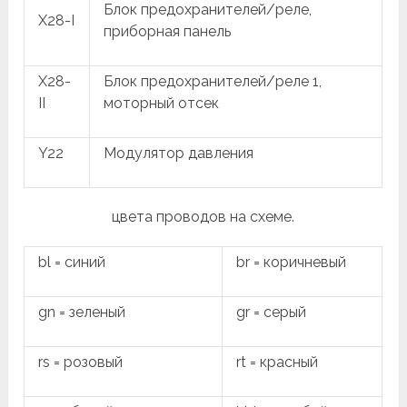
Блок предохранителей/реле,
X28-I
приборная панель
X28-
Блок предохранителей/реле 1,
II
моторный отсек
Y22
Модулятор давления
цвета проводов на схеме.
bl = синий
br = коричневый
gn = зеленый
gr = серый
rs = розовый
rt = красный