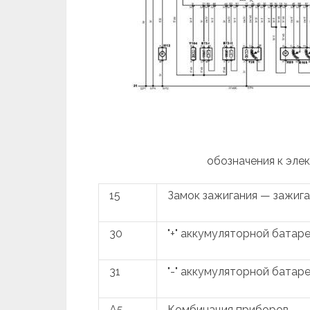
обозначения к элек
15
Замок зажигания — зажиг
30
"+" аккумуляторной батар
31
"-" аккумуляторной батар
A5
Комбинация приборов