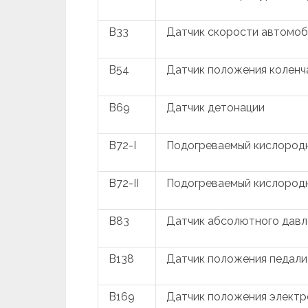
B33
Датчик скорости автомоб
B54
Датчик положения коленч
B69
Датчик детонации
B72-I
Подогреваемый кислород
B72-II
Подогреваемый кислород
B83
Датчик абсолютного давл
B138
Датчик положения педал
B169
Датчик положения электр