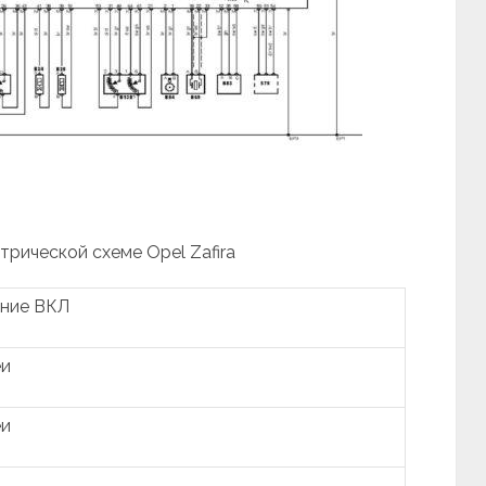
трической схеме Opel Zafira
ание ВКЛ
еи
еи