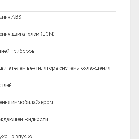
ения ABS
ения двигателем (ECM)
цией приборов
двигателем вентилятора системы охлаждения
сплей
ления иммобилайзером
аждающей жидкости
ха на впуске