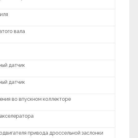
иля
атого вала
ный датчик
ный датчик
ения во впускном коллекторе
иакселератора
одвигателя привода дроссельной заслонки