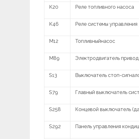
K20
Реле топливного насоса
K46
Реле системы управления
M12
Топливныйнасос
M89
Электродвигатель привод
S13
Выключатель стоп-сигнало
S79
Главный выключатель сис
S258
Концевой выключатель (да
S292
Панель управления конд