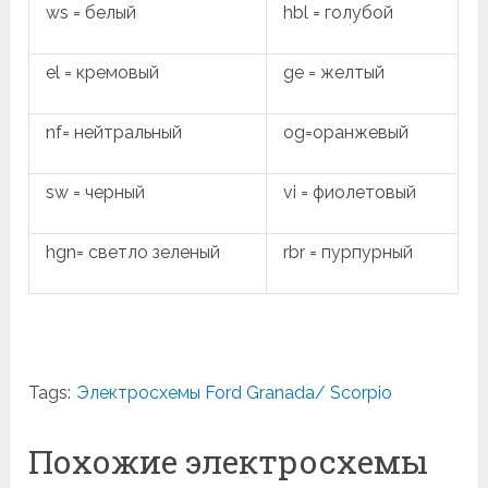
ws = белый
hbl = голубой
el = кремовый
ge = желтый
nf= нейтральный
og=оранжевый
sw = черный
vi = фиолетовый
hgn= светло зеленый
rbr = пурпурный
Tags:
Электросхемы Ford Granada/ Scorpio
Похожие электросхемы