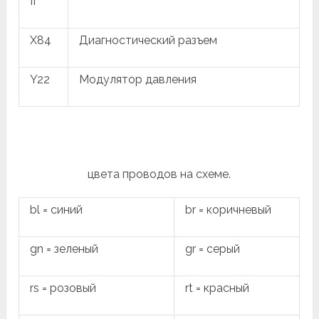
II
X84
Диагностический разъем
Y22
Модулятор давления
цвета проводов на схеме.
bl = синий
br = коричневый
gn = зеленый
gr = серый
rs = розовый
rt = красный