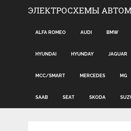
Skip
ЭЛЕКТРОСХЕМЫ АВТО
to
content
ALFA ROMEO
AUDI
BMW
HYUNDAI
HYUNDAY
JAGUAR
MCC/SMART
MERCEDES
MG
SAAB
SEAT
SKODA
SUZ