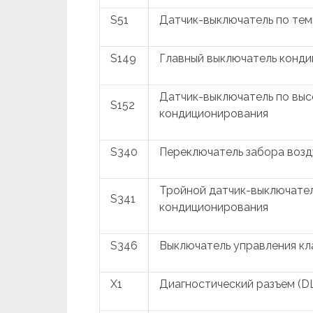
S51
Датчик-выключатель по те
S149
Главный выключатель конд
Датчик-выключатель по выс
S152
кондиционирования
S340
Переключатель забора возд
Тройной датчик-выключател
S341
кондиционирования
S346
Выключатель управления к
X1
Диагностический разъем (D