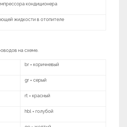
омпрессора кондиционера
ающей жидкости в отопителе
роводов на схеме.
br = коричневый
gr = серый
rt = красный
hbl = голубой
ge = желтый