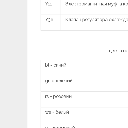
Y11
Электромагнитная муфта к
Y36
Клапан регулятора охлажд
цвета п
bl = синий
gn = зеленый
rs = розовый
ws = белый
el = кремовый