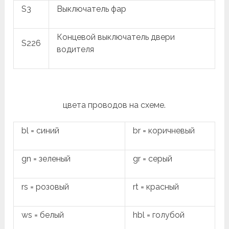
S3
Выключатель фар
Концевой выключатель двери
S226
водителя
цвета проводов на схеме.
bl = синий
br = коричневый
gn = зеленый
gr = серый
rs = розовый
rt = красный
ws = белый
hbl = голубой