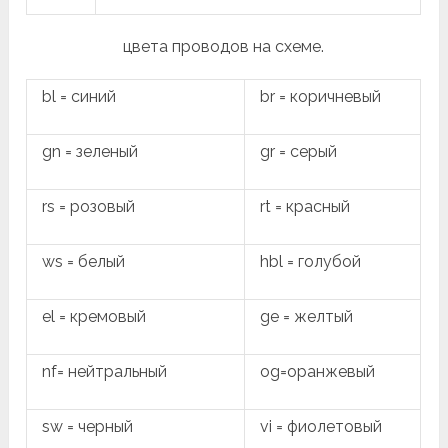
цвета проводов на схеме.
bl = синий
br = коричневый
gn = зеленый
gr = серый
rs = розовый
rt = красный
ws = белый
hbl = голубой
el = кремовый
ge = желтый
nf= нейтральный
og=оранжевый
sw = черный
vi = фиолетовый